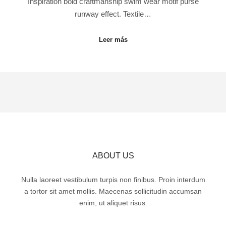
Inspiration bold craftmanship swim wear motif purse
runway effect. Textile…
Leer más
ABOUT US
Nulla laoreet vestibulum turpis non finibus. Proin interdum
a tortor sit amet mollis. Maecenas sollicitudin accumsan
enim, ut aliquet risus.