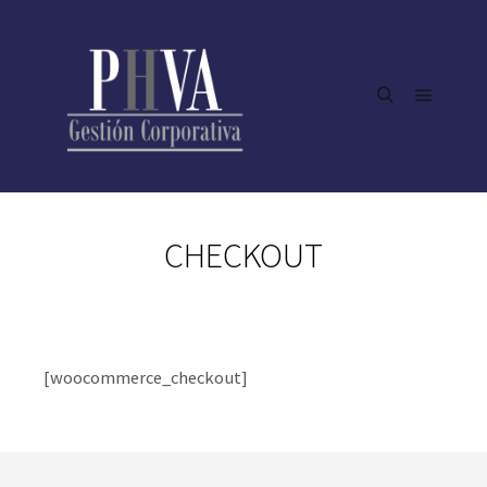
Menú pr
Buscar
CHECKOUT
[woocommerce_checkout]