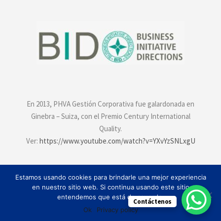
En 2013, PHVA Gestión Corporativa fue galardonada en
Ginebra – Suiza, con el Premio Century International
Quality.
Ver:
https://www.youtube.com/watch?v=YXvYzSNLxgU
Estamos usando cookies para brindarle una mejor experiencia
en nuestro sitio web. Si continua usando este sitio
entendemos que está de acuerdo.
Contáctenos
Ok
Privacy policy
Política de privacidad