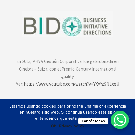
En 2013, PHVA Gestión Corporativa fue galardonada en
Ginebra – Suiza, con el Premio Century International
Quality.
Ver:
https://www.youtube.com/watch?v=YXvYzSNLxgU
Estamos usando cookies para brindarle una mejor experiencia
en nuestro sitio web. Si continua usando este sitio
entendemos que está de acuerdo.
Contáctenos
Ok
Privacy policy
Política de privacidad